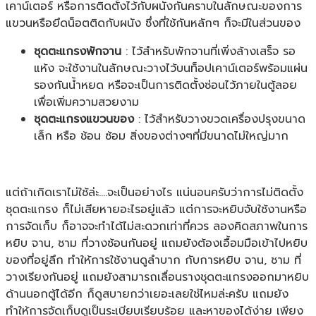
เคาน์เตอร์ หรือการติดตั้งไว้กับผนังกันคราบในลักษณะของการ
แขวนหรือยึดน็อตติดกับผนัง ซึ่งที่ใช้กันหลักๆ ก็จะมีในส่วนของ
ชุดตะแกรงพักจาน
: ไว้สำหรับพักจานที่เพิ่งล้างเสร็จ รอ
แห้ง จะใช้งานในลักษณะวางไว้บนท็อปเคาน์เตอร์พร้อมแผ่น
รองกันน้ำหยด หรือจะเป็นการติดตั้งซ่อนไว้ภายในตู้ลอย
เพื่อเพิ่มความสวยงาม
ชุดตะแกรงแขวนของ
: ไว้สำหรับวางขวดเครื่องปรุงขนาด
เล็ก หรือ ช้อน ซ้อม สิ่งของต่างๆที่มีขนาดไม่ใหญ่มาก
แต่ถ้าเกิดเราไม่ใช้ล่ะ….จะเป็นอย่างไร แน่นอนครับว่าการไม่ติดตั้ง
ชุดตะแกรง ก็ไม่เสียหายอะไรอยู่แล้ว แต่การจะหยิบจับใช้งานหรือ
การจัดเก็บ ก็อาจจะทำได้ไม่สะดวกเท่าที่ควร ลองคิดสภาพในการ
หยิบ จาน, ชาม ที่วางซ้อนกันอยู่ แถมยังต้องเอื้อมมือเข้าไปหยิบ
ของที่อยู่ลึก ทำให้การใช้งานดูลำบาก กับการหยิบ จาน, ชาม ที่
วางเรียงกันอยู่ แถมยังสามารถเลื่อนรางชุดตะแกรงออกมาหยิบ
ด้านนอกตู้ได้อีก ก็ดูสบายกว่าเยอะเลยใช่ไหมล่ะครับ แถมยัง
ทำให้การจัดเก็บดูเป็นระเบียบเรียบร้อย และหาของได้ง่าย เพียง