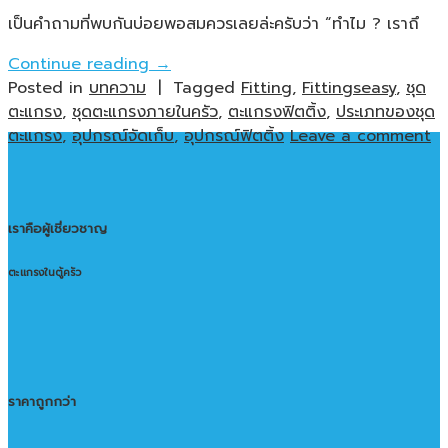
เป็นคำถามที่พบกันบ่อยพอสมควรเลยล่ะครับว่า “ทำไม ? เราถึ
Continue reading
→
Posted in
บทความ
|
Tagged
Fitting
,
Fittingseasy
,
ชุด
ตะแกรง
,
ชุดตะแกรงภายในครัว
,
ตะแกรงฟิตติ้ง
,
ประเภทของชุด
ตะแกรง
,
อุปกรณ์จัดเก็บ
,
อุปกรณ์ฟิตติ้ง
Leave a comment
เราคือผู้เชี่ยวชาญ
ตะแกรงในตู้ครัว
ราคาถูกกว่า