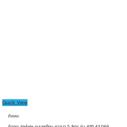
Quick View
ถังขยะ
ถังขยะ Hafele แบบเหยียบ ความจุ 5 ลิตร รุ่น 495.43.069