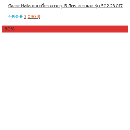
ถังขยะ Hailo แบบเดี่ยว ความจุ 15 ลิตร สเตนเลส รุ่น 502.23.017
4,190
฿
3,090
฿
-30%