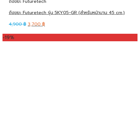
ถังขยะ Futuretech
ถังขยะ Futuretech รุ่น 5KY05-GR (สำหรับหน้าบาน 45 cm.)
4,900
฿
3,700
฿
-19%