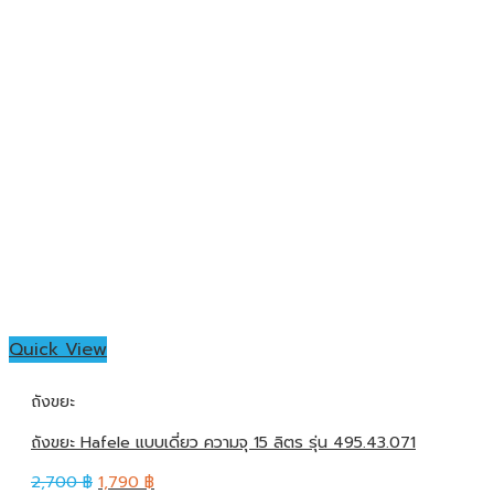
Quick View
ถังขยะ
ถังขยะ Hafele แบบเดี่ยว ความจุ 15 ลิตร รุ่น 495.43.071
2,700
฿
1,790
฿