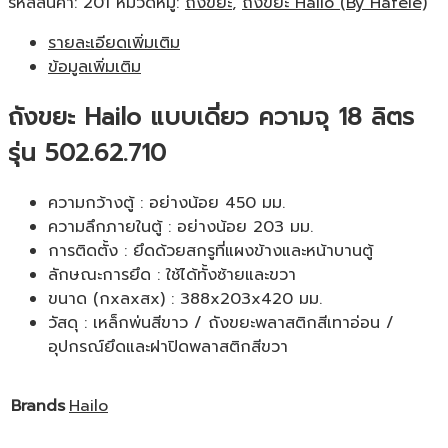
รหัสสินค้า:
201
หมวดหมู่:
ถังขยะ
,
ถังขยะ Hailo (By Hafele)
รายละเอียดเพิ่มเติม
ข้อมูลเพิ่มเติม
ถังขยะ Hailo แบบเดี่ยว ความจุ 18 ลิตร
รุ่น 502.62.710
ความกว้างตู้ : อย่างน้อย 450 มม.
ความลึกภายในตู้ : อย่างน้อย 203 มม.
การติดตั้ง : ยึดด้วยสกรูที่แผงข้างและหน้าบานตู้
ลักษณะการยึด : ใช้ได้ทั้งซ้ายและขวา
ขนาด (กxลxสx) : 388x203x420 มม.
วัสดุ : เหล็กพ่นสีขาว / ถังขยะพลาสติกสีเทาอ่อน /
อุปกรณ์ยึดและฝาปิดพลาสติกสีขวา
Brands
Hailo