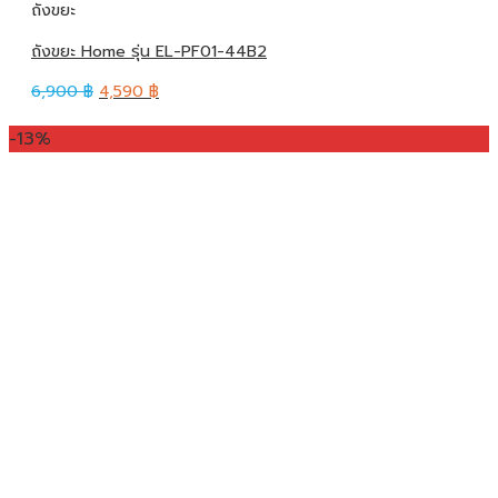
ถังขยะ
ถังขยะ Home รุ่น EL-PF01-44B2
6,900
฿
4,590
฿
-13%