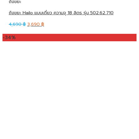
ถังขยะ
ถังขยะ Hailo แบบเดี่ยว ความจุ 18 ลิตร รุ่น 502.62.710
4,690
฿
3,690
฿
-34%