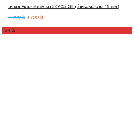
ถังขยะ Futuretech รุ่น 5KY05-GR (สำหรับหน้าบาน 45 cm.)
4,900
฿
3,700
฿
-24%