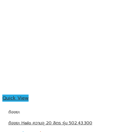
Quick View
ถังขยะ
ถังขยะ Hailo ความจุ 20 ลิตร รุ่น 502.43.300