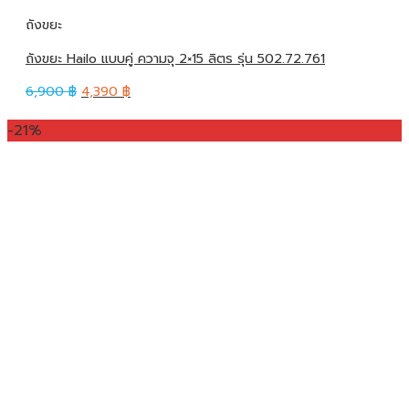
ถังขยะ
ถังขยะ Hailo แบบคู่ ความจุ 2×15 ลิตร รุ่น 502.72.761
6,900
฿
4,390
฿
-21%