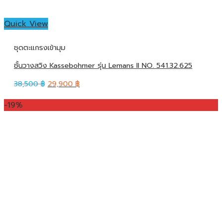
Quick View
ชุดตะแกรงเข้ามุม
ชั้นวางสวิง Kassebohmer รุ่น Lemans II NO. 541.32.625
38,500
฿
29,900
฿
-19%