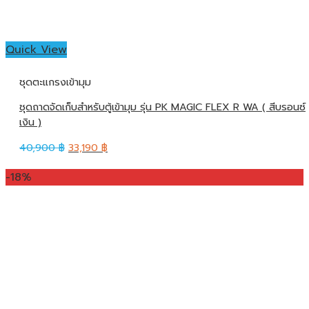
Quick View
ชุดตะแกรงเข้ามุม
ชุดถาดจัดเก็บสำหรับตู้เข้ามุม รุ่น PK MAGIC FLEX R WA ( สีบรอนซ์
เงิน )
40,900
฿
33,190
฿
-18%