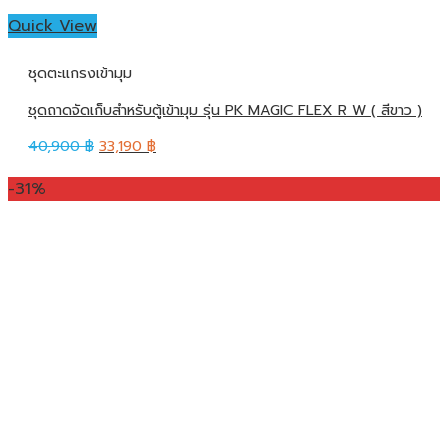
Quick View
ชุดตะแกรงเข้ามุม
ชุดถาดจัดเก็บสำหรับตู้เข้ามุม รุ่น PK MAGIC FLEX R W ( สีขาว )
40,900
฿
33,190
฿
-31%