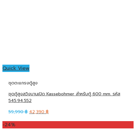
Quick View
ชุดตะแกรงตู้สูง
ชุดตู้สูงสวิงบานเปิด Kassebohmer สำหรับตู้ 600 mm. รหัส
545.94.552
59,990
฿
42,390
฿
-24%