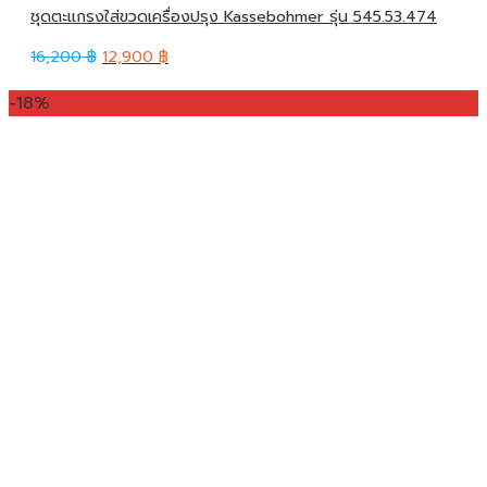
ชุดตะแกรงใส่ขวดเครื่องปรุง Kassebohmer รุ่น 545.53.474
16,200
฿
12,900
฿
-18%