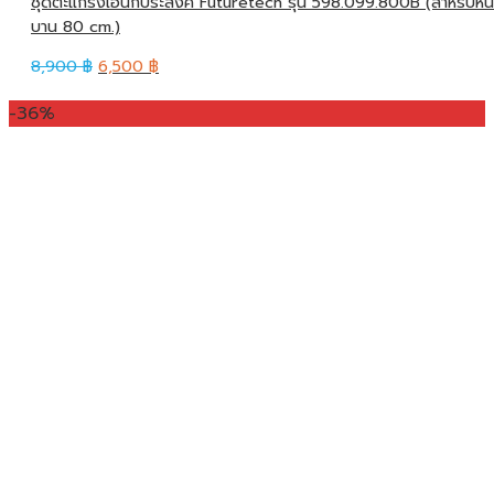
ชุดตะแกรงเอนกประสงค์ Futuretech รุ่น 598.099.800B (สำหรับหน้
บาน 80 cm.)
8,900
฿
6,500
฿
-36%