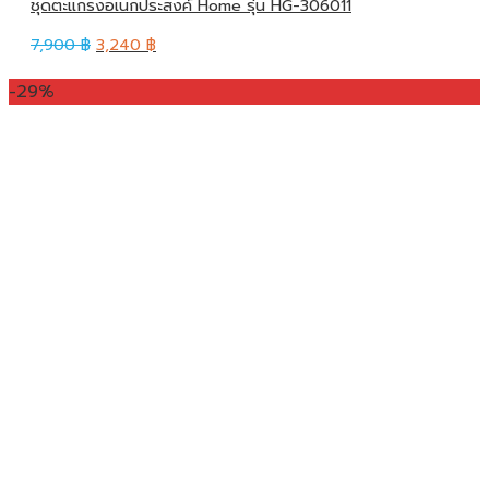
ชุดตะแกรงอเนกประสงค์ Home รุ่น HG-306011
7,900
฿
3,240
฿
-29%