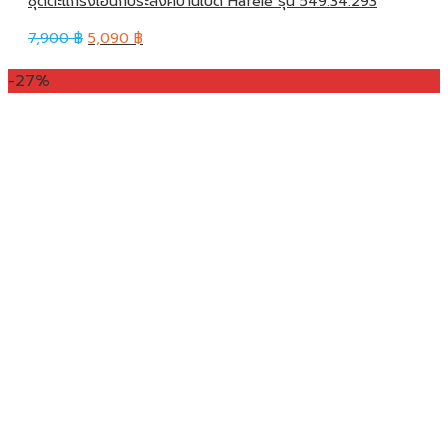
ชุดตะแกรงเอนกประสงค์บานเปิด Hafele รุ่น 549.34.293
7,900
฿
5,090
฿
-27%