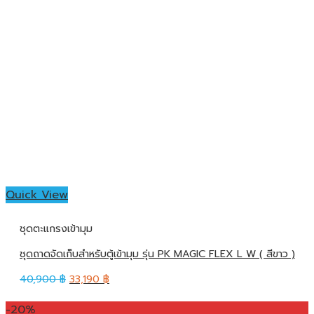
Quick View
ชุดตะแกรงเข้ามุม
ชุดถาดจัดเก็บสำหรับตู้เข้ามุม รุ่น PK MAGIC FLEX L W ( สีขาว )
40,900
฿
33,190
฿
-20%