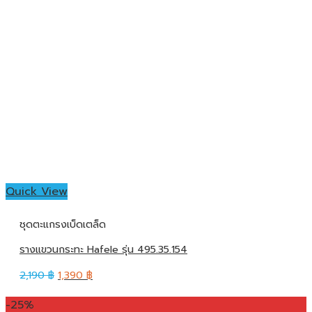
Quick View
ชุดตะแกรงเบ็ดเตล็ด
รางแขวนกระทะ Hafele รุ่น 495.35.154
2,190
฿
1,390
฿
-25%