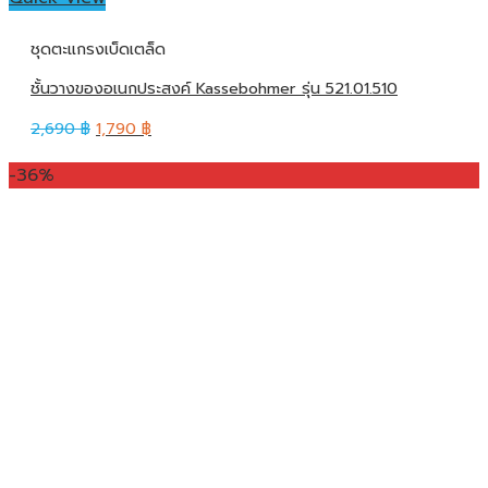
ชุดตะแกรงเบ็ดเตล็ด
ชั้นวางของอเนกประสงค์ Kassebohmer รุ่น 521.01.510
2,690
฿
1,790
฿
-36%