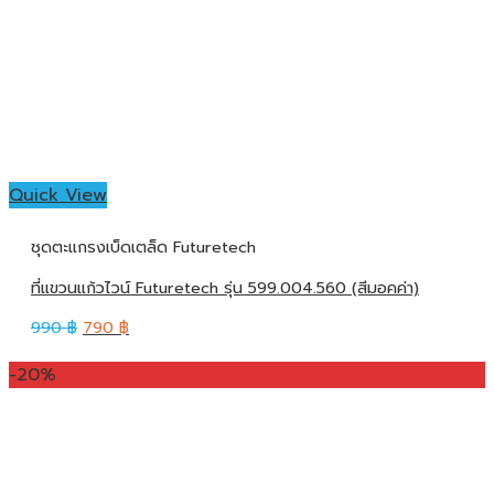
Quick View
ชุดตะแกรงเบ็ดเตล็ด Futuretech
ที่แขวนแก้วไวน์ Futuretech รุ่น 599.004.560 (สีมอคค่า)
990
฿
790
฿
-20%