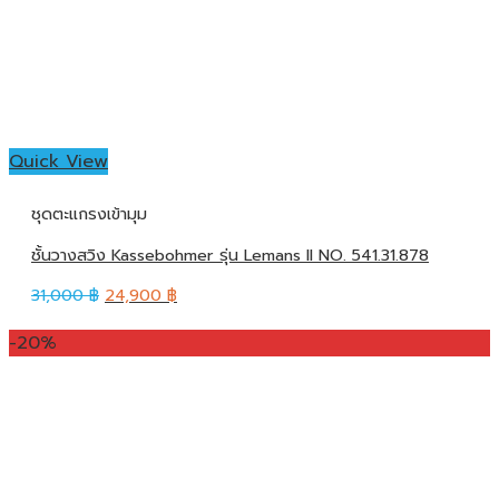
Quick View
ชุดตะแกรงเข้ามุม
ชั้นวางสวิง Kassebohmer รุ่น Lemans II NO. 541.31.878
31,000
฿
24,900
฿
-20%