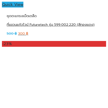
Quick View
ชุดตะแกรงเบ็ดเตล็ด
ที่แขวนแก้วไวน์ Futuretech รุ่น 599.002.220 (สีทองแดง)
500
฿
300
฿
-23%