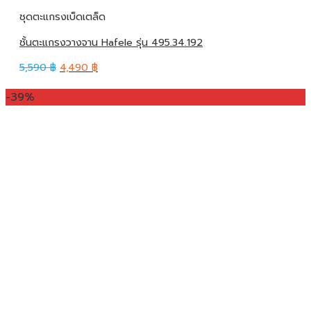
ชุดตะแกรงเบ็ดเตล็ด
ชั้นตะแกรงวางจาน Hafele รุ่น 495.34.192
5,590
฿
4,490
฿
-39%