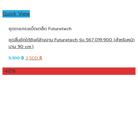
Quick View
ชุดตะแกรงเบ็ดเตล็ด Futuretech
ชุดลิ้นชักใต้ซิงค์ล้างจาน Futuretech รุ่น 567.019.900 (สำหรับหน้า
บาน 90 cm.)
5,100
฿
3,500
฿
-40%