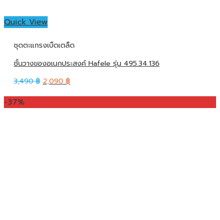
Quick View
ชุดตะแกรงเบ็ดเตล็ด
ชั้นวางของอเนกประสงค์ Hafele รุ่น 495.34.136
3,490
฿
2,090
฿
-37%